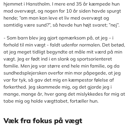
hjemmet i Hanstholm. I mere end 35 år kæmpede hun
mod overvægt, og nogen for 10 år siden havde spurgt
hende; ”om man kan leve et liv med overvægt og
samtidig være sund?”, så havde hun højt svaret; ”nej”.
- Som barn blev jeg gjort opmærksom på, at jeg – i
forhold til min vægt - faldt udenfor normalen. Det betød,
at jeg meget tidligt begyndte at måle mit værd på min
vægt. Jeg er født ind i en slank og sportsorienteret
familie. Men jeg var større end hele min familie, og da
sundhedsplejersken overfor min mor påpegede, at jeg
var for tyk, så gav det mig en kæmpestor følelse af
forkerthed. Jeg skammede mig, og det gjorde jeg i
mange, mange år, hver gang det mislykkedes for mig at
tabe mig og holde vægttabet, fortæller hun.
Væk fra fokus på vægt