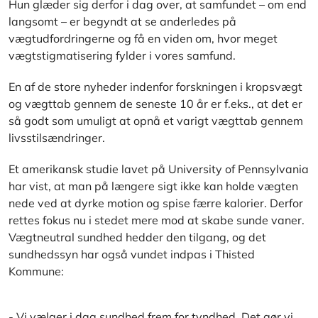
Hun glæder sig derfor i dag over, at samfundet – om end
langsomt – er begyndt at se anderledes på
vægtudfordringerne og få en viden om, hvor meget
vægtstigmatisering fylder i vores samfund.
En af de store nyheder indenfor forskningen i kropsvægt
og vægttab gennem de seneste 10 år er f.eks., at det er
så godt som umuligt at opnå et varigt vægttab gennem
livsstilsændringer.
Et amerikansk studie lavet på University of Pennsylvania
har vist, at man på længere sigt ikke kan holde vægten
nede ved at dyrke motion og spise færre kalorier. Derfor
rettes fokus nu i stedet mere mod at skabe sunde vaner.
Vægtneutral sundhed hedder den tilgang, og det
sundhedssyn har også vundet indpas i Thisted
Kommune:
- Vi vælger i dag sundhed frem for tyndhed. Det gør vi,