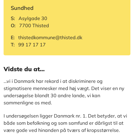
Sundhed
S:
Asylgade 30
O:
7700 Thisted
E:
thistedkommune@thisted.dk
T:
99 17 17 17
Vidste du at…
…vi i Danmark har rekord i at diskriminere og
stigmatisere mennesker med høj vægt. Det viser en ny
undersøgelse blandt 30 andre lande, vi kan
sammenligne os med.
I undersøgelsen ligger Danmark nr. 1. Det betyder, at vi
både som befolkning og som samfund er dårligst til at
være gode ved hinanden på tværs af kropsstørrelse.