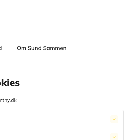
d
Om Sund Sammen
okies
nthy.dk